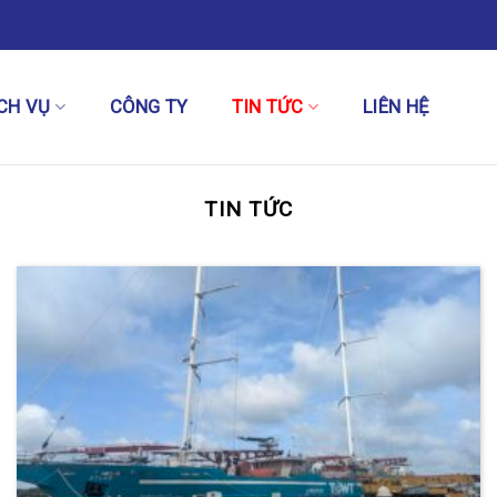
CH VỤ
CÔNG TY
TIN TỨC
LIÊN HỆ
TIN TỨC