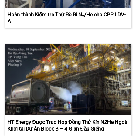
Hoàn thành Kiểm tra Thử Rò Rỉ N₂/He cho CPP LDV-
A
HT Energy Được Trao Hợp Đồng Thử Kín N2He Ngoài
Khơi tại Dự Án Block B – 4 Giàn Đầu Giếng